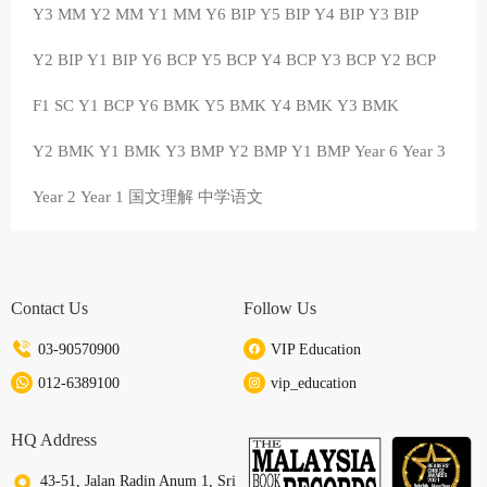
Y3 MM
Y2 MM
Y1 MM
Y6 BIP
Y5 BIP
Y4 BIP
Y3 BIP
Y2 BIP
Y1 BIP
Y6 BCP
Y5 BCP
Y4 BCP
Y3 BCP
Y2 BCP
F1 SC
Y1 BCP
Y6 BMK
Y5 BMK
Y4 BMK
Y3 BMK
Y2 BMK
Y1 BMK
Y3 BMP
Y2 BMP
Y1 BMP
Year 6
Year 3
Year 2
Year 1
国文理解
中学语文
Contact Us
Follow Us
03-90570900
VIP Education
012-6389100
vip_education
HQ Address
43-51, Jalan Radin Anum 1, Sri